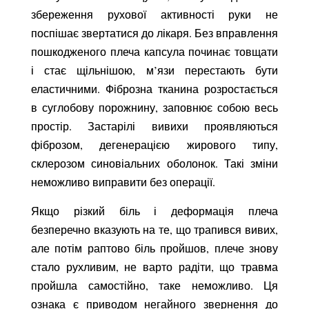
збереження рухової активності руки не
поспішає звертатися до лікаря. Без вправлення
пошкодженого плеча капсула починає товщати
і стає щільнішою, м’язи перестають бути
еластичними. Фіброзна тканина розростається
в суглобову порожнину, заповнює собою весь
простір. Застарілі вивихи проявляються
фіброзом, дегенерацією жирового типу,
склерозом синовіальних оболонок. Такі зміни
неможливо виправити без операції.
Якщо різкий біль і деформація плеча
безперечно вказують на те, що трапився вивих,
але потім раптово біль пройшов, плече знову
стало рухливим, не варто радіти, що травма
пройшла самостійно, таке неможливо. Ця
ознака є приводом негайного звернення до