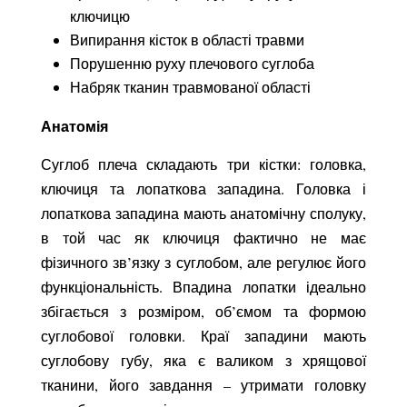
ключицю
Випирання кісток в області травми
Порушенню руху плечового суглоба
Набряк тканин травмованої області
Анатомія
Суглоб плеча складають три кістки: головка,
ключиця та лопаткова западина. Головка і
лопаткова западина мають анатомічну сполуку,
в той час як ключиця фактично не має
фізичного зв’язку з суглобом, але регулює його
функціональність. Впадина лопатки ідеально
збігається з розміром, об’ємом та формою
суглобової головки. Краї западини мають
суглобову губу, яка є валиком з хрящової
тканини, його завдання – утримати головку