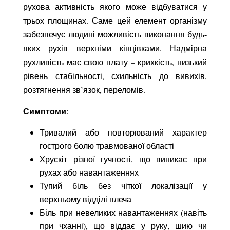
рухова активність якого може відбуватися у
трьох площинах. Саме цей елемент організму
забезпечує людині можливість виконання будь-
яких рухів верхніми кінцівками. Надмірна
рухливість має свою плату – крихкість, низький
рівень стабільності, схильність до вивихів,
розтягнення зв’язок, переломів.
Симптоми
:
Тривалий або повторюваний характер
гострого болю травмованої області
Хрускіт різної гучності, що виникає при
рухах або навантаженнях
Тупий біль без чіткої локалізації у
верхньому відділі плеча
Біль при невеликих навантаженнях (навіть
при чханні), що віддає у руку, шию чи