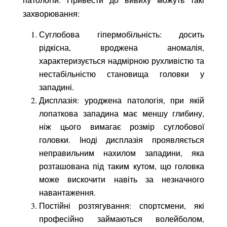
захворювання:
Суглобова гіпермобільність: досить
рідкісна, вроджена аномалія,
характеризується надмірною рухливістю та
нестабільністю становища головки у
западині.
Дисплазія: уроджена патологія, при якій
лопаткова западина має меншу глибину,
ніж цього вимагає розмір суглобової
головки. Іноді дисплазія проявляється
неправильним нахилом западини, яка
розташована під таким кутом, що головка
може вискочити навіть за незначного
навантаження.
Постійні розтягування: спортсмени, які
професійно займаються волейболом,