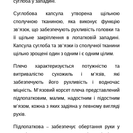
суглоба у западині.
Суглобова капсула утворена щільною
сполучною тканиною, яка виконує функцію
зв’язок, що забезпечують рухливість головки та
її щільне закріплення в лопатковій западині.
Капсула суглоба та зв’язки із сполучної тканини
щільно зрощені один з одним і є одним цілим.
Плечо характеризується потужністю та
витривалістю сухожиль і м’язів, які
забезпечують його рухливість і водночас
міцність. М’язовий корсет плеча представлений
підлопатковим, малим, надостним і підостним
м’язом, кожна з яких задіяна у певному вигляді
рухів.
Підлопаткова – забезпечує обертання руки у