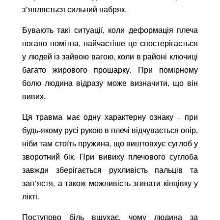
з’являється сильний набряк.
Бувають такі ситуації, коли деформація плеча
погано помітна, найчастіше це спостерігається
у людей із зайвою вагою, коли в районі ключиці
багато жирового прошарку. При помірному
болю людина відразу може визначити, що він
вивих.
Ця травма має одну характерну ознаку – при
будь-якому русі рукою в плечі відчувається опір,
ніби там стоїть пружина, що виштовхує суглоб у
зворотний бік. При вивиху плечового суглоба
завжди зберігається рухливість пальців та
зап’ястя, а також можливість згинати кінцівку у
лікті.
Поступово біль вщухає, чому людина за