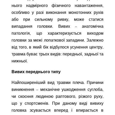
нього надмірного фізичного навантаження,
особливо у разі виконання монотонних рухів
або при сильному ривку, може статися
випадання головки. Вивих – анатомічна
патологія, що характеризується виходом
головки за межі лопаткової западини. Залежно
від того, в який бік відбулося усунення центру,
травма буває трьох видів: передньої, задньої та
нижньої.
Вивих переднього типу
Найпоширеніший вид травми плеча. Причини
виникнення – механічне ушкодження суглоба,
чи скоєння людиною раптового, різкого руху,
що у спортсменів. При даному виді вивиху
головка зсувається вперед і впирається в