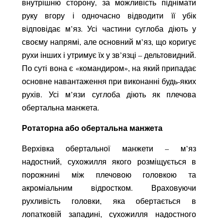
внутрішню сторону, за можливість піднімати
руку вгору і одночасно відводити її убік
відповідає м’яз. Усі частини суглоба діють у
своєму напрямі, але основний м’яз, що коригує
рухи інших і утримує їх у зв’язці – дельтовидний.
По суті вона є «командиром», на який припадає
основне навантаження при виконанні будь-яких
рухів. Усі м’язи суглоба діють як плечова
обертальна манжета.
Ротаторна або обертальна манжета
Верхівка обертальної манжети – м’яз
надостний, сухожилля якого розміщується в
порожнині між плечовою головкою та
акроміальним відростком. Враховуючи
рухливість головки, яка обертається в
лопатковій западині, сухожилля надостного