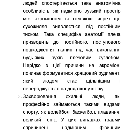
людей спостерігається така анатомічна
особливість, як надмірно вузький простір
між акроміоном та голівкою, через що
сухожилля виявляється під постійним
тиском. Така специфіка анатомії плеча
призводить до постійного, поступового
пошкодження тканин під час виконання
будь-яких рухів плечовим суглобом.
Нерідко з цієї причини на акроміоні
починає формуватися хрящовий рудимент,
який згодом стає щільнішим і
перероджується на додаткову кістку.
Захворювання схильні люди, які
професійно займаються такими видами
спорту, як волейбол, баскетбол, плавання,
великий теніс. У цих випадках травми
спричинені надмірним фізичним