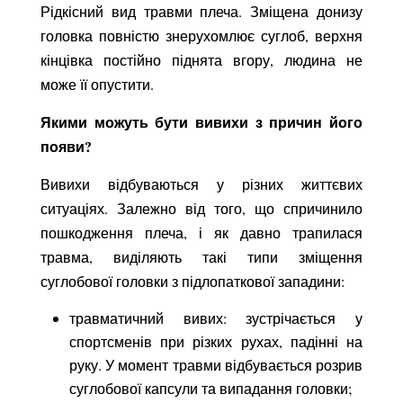
Рідкісний вид травми плеча. Зміщена донизу
головка повністю знерухомлює суглоб, верхня
кінцівка постійно піднята вгору, людина не
може її опустити.
Якими можуть бути вивихи з причин його
появи?
Вивихи відбуваються у різних життєвих
ситуаціях. Залежно від того, що спричинило
пошкодження плеча, і як давно трапилася
травма, виділяють такі типи зміщення
суглобової головки з підлопаткової западини:
травматичний вивих: зустрічається у
спортсменів при різких рухах, падінні на
руку. У момент травми відбувається розрив
суглобової капсули та випадання головки;