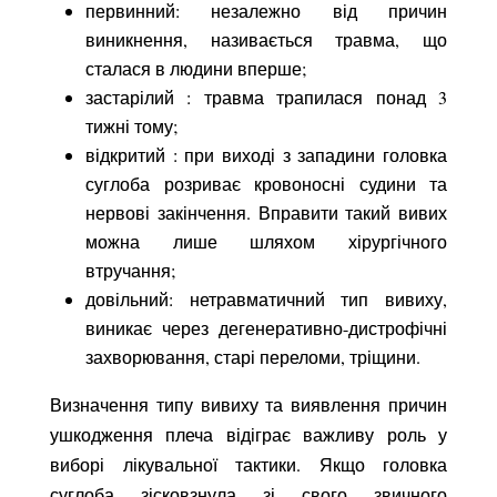
первинний: незалежно від причин
виникнення, називається травма, що
сталася в людини вперше;
застарілий : травма трапилася понад 3
тижні тому;
відкритий : при виході з западини головка
суглоба розриває кровоносні судини та
нервові закінчення. Вправити такий вивих
можна лише шляхом хірургічного
втручання;
довільний: нетравматичний тип вивиху,
виникає через дегенеративно-дистрофічні
захворювання, старі переломи, тріщини.
Визначення типу вивиху та виявлення причин
ушкодження плеча відіграє важливу роль у
виборі лікувальної тактики. Якщо головка
суглоба зісковзнула зі свого звичного